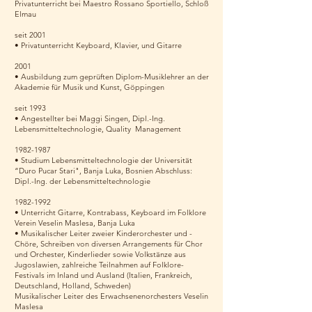
Privatunterricht bei Maestro Rossano Sportiello, Schloß
Elmau
seit 2001
• Privatunterricht Keyboard, Klavier, und Gitarre
2001
• Ausbildung zum geprüften Diplom-Musiklehrer an der
Akademie für Musik und Kunst, Göppingen
seit 1993
• Angestellter bei Maggi Singen, Dipl.-Ing.
Lebensmitteltechnologie, Quality Management
1982-1987
• Studium Lebensmitteltechnologie der Universität
“Duro Pucar Stari", Banja Luka, Bosnien Abschluss:
Dipl.-Ing. der Lebensmitteltechnologie
1982-1992
• Unterricht Gitarre, Kontrabass, Keyboard im Folklore
Verein Veselin Maslesa, Banja Luka
• Musikalischer Leiter zweier Kinderorchester und -
Chöre, Schreiben von diversen Arrangements für Chor
und Orchester, Kinderlieder sowie Volkstänze aus
Jugoslawien, zahlreiche Teilnahmen auf Folklore-
Festivals im Inland und Ausland (Italien, Frankreich,
Deutschland, Holland, Schweden)
Musikalischer Leiter des Erwachsenenorchesters Veselin
Maslesa