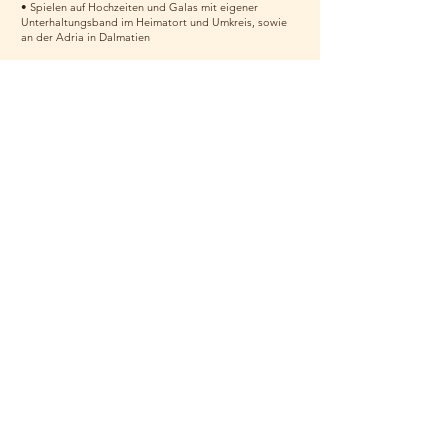
• Spielen auf Hochzeiten und Galas mit eigener
Unterhaltungsband im Heimatort und Umkreis, sowie
an der Adria in Dalmatien
1977-1981
• Gymnasium, Banja Luka, Bosnien – Allgemeine
Hochschulreife
1974-1980
• Klavierunterricht, Solfeggio an der Musikschule Banja
Luka, Bosnien
1969-1974
• Privatunterricht und Spielen im Akkordeon-
Schulorchester
Sprachen
• Deutsch: fließend in Wort und Schrift
• Englisch : fließend in Wort und Schrift
• Bosnisch: fließend in Wort und Schrift
• Kroatisch: fließend in Wort und Schrift
• Serbisch: fließend in Wort und Schrift
EDV
• Diverse Musikprogramme: Logic Pro, Transcribe,
Garage Band u.a., MS Office