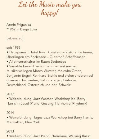
Let the Music make you
happy!
Armin Priganica
*1962
in Banja
Luka
Lebenslauf
seit 1993
• Hauspianist: Hotel Riva, Konstanz – Ristorante Arena,
Überlingen am Bodensee – Güterhof, Schaffhausen
• Alleinunterhalter im Raum Bodensee
• Variable Ensemble-Formationen mit meinen
Musikerkollegen Marco Wurster, Malcolm Green,
Benjamin Engel, Reinhard Stehle und vielen anderen auf
diversen Hochzeiten, Geburtstagen, Galas in
Deutschland, Österreich und der Schweiz
2017
• Weiterbildung: Jazz Wochen-Workshop bei Barry
Harris in Basel (Piano, Gesang, Harmonie, Rhythmik)
2014
• Weiterbildung: Tages-Jazz Workshop bei Barry Harris,
Manhattan, New York
2013
• Weiterbildung: Jazz Piano, Harmonie, Walking Bass: