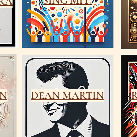
SING MIT!
RA
N
DEAN MARTIN
R