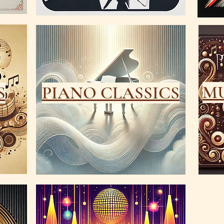
MU
S
PIANO CLASSICS